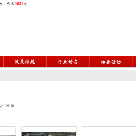
次，今天
5021
次
示 16 条