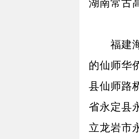
湖南常古
福建海瑞
的仙师华侨
县仙师路桥
省永定县永
立龙岩市永