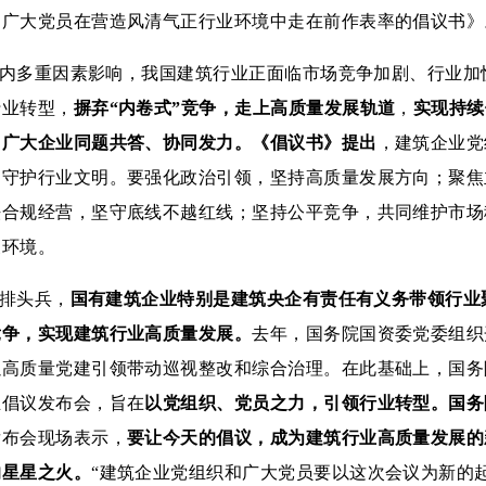
和广大党员在营造风清气正行业环境中走在前作表率的倡议书》
内多重因素影响，我国建筑行业正面临市场竞争加剧、行业加
行业转型，
摒弃“内卷式”竞争，走上高质量发展轨道
，
实现持续
、广大企业同题共答、协同发力。
《倡议书》提出
，
建筑企业党
、守护行业文明。要强化政治引领，坚持高质量发展方向；聚焦
法合规经营，坚守底线不越红线；坚持公平竞争，共同维护市场
展环境。
排头兵，
国有建筑企业特别是建筑央企有责任有义务带领行业
竞争，实现建筑行业高质量发展。
去年，国务院国资委党委组织
以高质量党建引领带动巡视整改和综合治理。在此基础上，国务
业倡议发布会，旨在
以党组织、党员之力，引领行业转型。
国务
发布会现场表示，
要让今天的倡议，成为建筑行业高质量发展的
的星星之火。
“建筑企业党组织和广大党员要以这次会议为新的