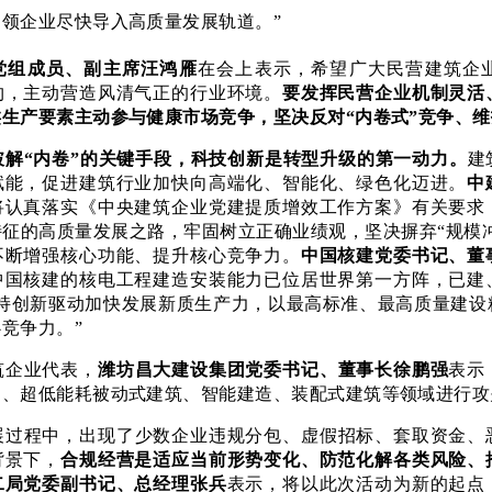
领企业尽快导入高质量发展轨道。”
党组成员、副主席汪鸿雁
在会上表示，希望广大民营建筑企
约，主动营造风清气正的行业环境。
要发挥民营企业机制灵活
生产要素主动参与健康市场竞争，坚决反对“内卷式”竞争、
破解“内卷”的关键手段，科技创新是转型升级的第一动力。
建
赋能，促进建筑行业加快向高端化、智能化、绿色化迈进。
中
将认真落实《中央建筑企业党建提质增效工作方案》有关要求
征的高质量发展之路，牢固树立正确业绩观，坚决摒弃“规模冲
不断增强核心功能、提升核心竞争力。
中国核建党委书记、董
中国核建的核电工程建造安装能力已位居世界第一方阵，已建
坚持创新驱动加快发展新质生产力，以最高标准、最高质量建设
竞争力。”
筑企业代表，
潍坊昌大建设集团党委书记、董事长徐鹏强
表示
造、超低能耗被动式建筑、智能建造、装配式建筑等领域进行攻
展过程中，出现了少数企业违规分包、虚假招标、套取资金、
背景下，
合规经营是适应当前形势变化、防范化解各类风险、
二局党委副书记、总经理张兵
表示，将以此次活动为新的起点