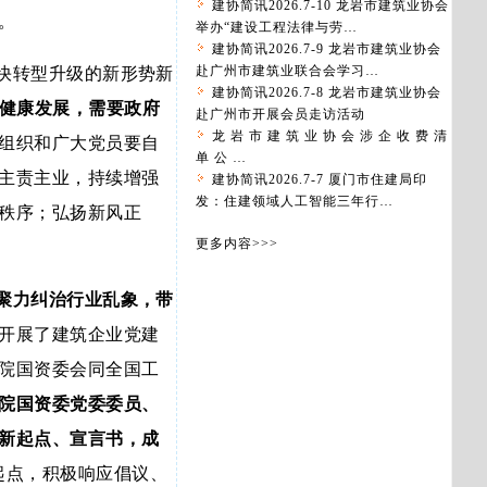
建协简讯2026.7-10 龙岩市建筑业协会
。
举办“建设工程法律与劳…
建协简讯2026.7-9 龙岩市建筑业协会
赴广州市建筑业联合会学习…
快转型升级的新形势新
建协简讯2026.7-8 龙岩市建筑业协会
健康发展，需要政府
赴广州市开展会员走访活动
龙 岩 市 建 筑 业 协 会 涉 企 收 费 清
组织和广大党员要自
单 公 …
主责主业，持续增强
建协简讯2026.7-7 厦门市住建局印
发：住建领域人工智能三年行…
秩序；弘扬新风正
更多内容>>>
聚力纠治行业乱象，带
开展了建筑企业党建
院国资委会同全国工
院国资委党委委员、
新起点、宣言书，成
起点，积极响应倡议、