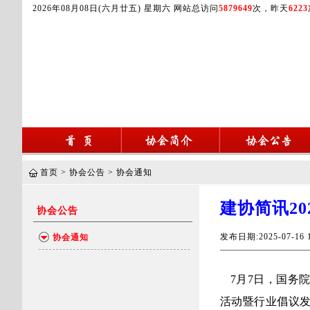
2026年08月08日(六月廿五) 星期六 网站总访问
5879649
次，昨天
6223
首页
>
协会公告
>
协会通知
建协简讯20
协会公告
发布日期:2025-07-1
协会通知
7
月
7
日，国务
活动暨行业倡议